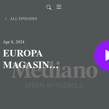
ALL EPISODES
Apr 8, 2024
EUROPA
MAGASINET:
Real Madrid
og Manchester
City mødes