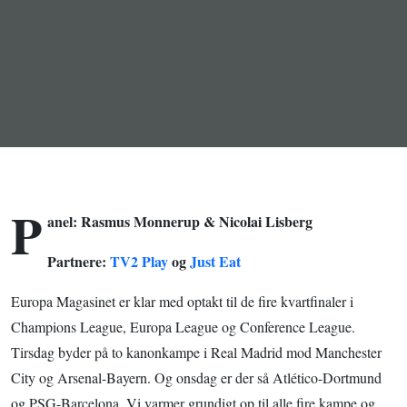
igen - optakt
til
kvartfinalerne
i de
europæiske
P
turneringer
anel: Rasmus Monnerup & Nicolai Lisberg
Partnere:
TV2 Play
og
Just Eat
Europa Magasinet er klar med optakt til de fire kvartfinaler i
Champions League, Europa League og Conference League.
Tirsdag byder på to kanonkampe i Real Madrid mod Manchester
City og Arsenal-Bayern. Og onsdag er der så Atlético-Dortmund
og PSG-Barcelona. Vi varmer grundigt op til alle fire kampe og