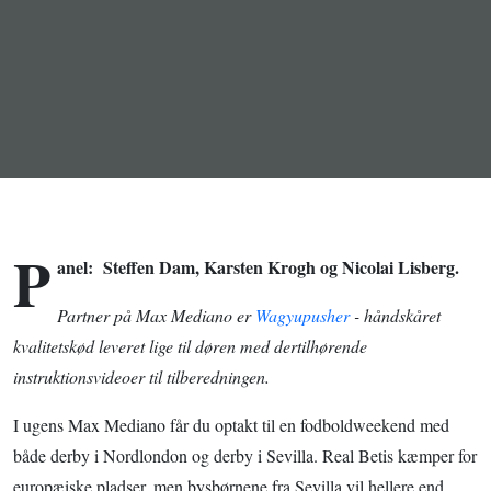
og Xavis
kovending i
Barcelona
P
anel: Steffen Dam, Karsten Krogh og Nicolai Lisberg.
Partner på Max Mediano er
Wagyupusher
- håndskåret
kvalitetskød leveret lige til døren med dertilhørende
instruktionsvideoer til tilberedningen.
I ugens Max Mediano får du optakt til en fodboldweekend med
både derby i Nordlondon og derby i Sevilla. Real Betis kæmper for
europæiske pladser, men bysbørnene fra Sevilla vil hellere end