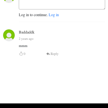
Log in to continue.
Log in
Baddaddk
2 years ago
mmm
0
Reply