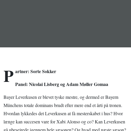
Xhaka-Boom
P
artner: Sorte Sokker
Panel: Nicolai Lisberg og Adam Møller Gomaa
Bayer Leverkusen er blevet tyske mestre, og dermed er Bayern
Münchens totale dominans brudt efter mere end et årti på tronen.
Hvordan lykkedes det Leverkusen at få mesterskabet i hus? Hvor
længe kan succesen vare for Xabi Alonso og co? Kan Leverkusen
gå ubesejrede igennem hele sæsonen? Og hvad med næste sæson?