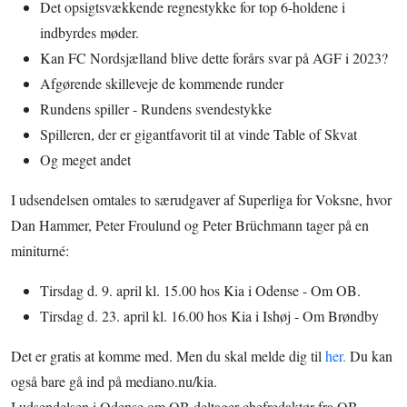
Det opsigtsvækkende regnestykke for top 6-holdene i
indbyrdes møder.
Kan FC Nordsjælland blive dette forårs svar på AGF i 2023?
Afgørende skilleveje de kommende runder
Rundens spiller - Rundens svendestykke
Spilleren, der er gigantfavorit til at vinde Table of Skvat
Og meget andet
I udsendelsen omtales to særudgaver af Superliga for Voksne, hvor
Dan Hammer, Peter Froulund og Peter Brüchmann tager på en
miniturné:
Tirsdag d. 9. april kl. 15.00 hos Kia i Odense - Om OB.
Tirsdag d. 23. april kl. 16.00 hos Kia i Ishøj - Om Brøndby
Det er gratis at komme med. Men du skal melde dig til
her.
Du kan
også bare gå ind på mediano.nu/kia.
I udsendelsen i Odense om OB deltager chefredaktør fra OB-