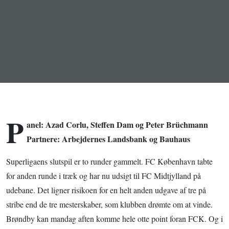
på stribe. Nu
skal de frygte
tre på stribe.
P
anel: Azad Corlu, Steffen Dam og Peter Brüchmann
Partnere: Arbejdernes Landsbank og Bauhaus
Superligaens slutspil er to runder gammelt. FC København tabte
for anden runde i træk og har nu udsigt til FC Midtjylland på
udebane. Det ligner risikoen for en helt anden udgave af tre på
stribe end de tre mesterskaber, som klubben drømte om at vinde.
Brøndby kan mandag aften komme hele otte point foran FCK. Og i