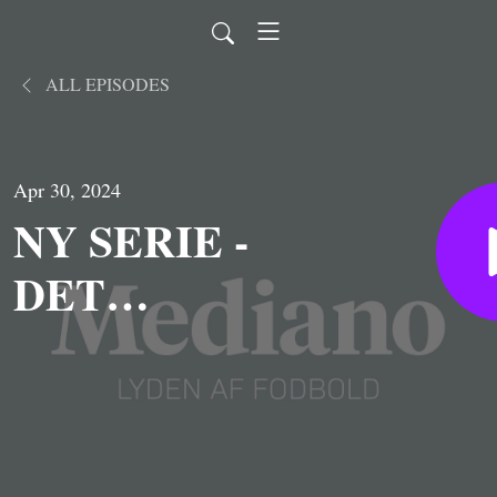
ALL EPISODES
Apr 30, 2024
NY SERIE -
DET
SPILLER
IKKE:
Episode 1