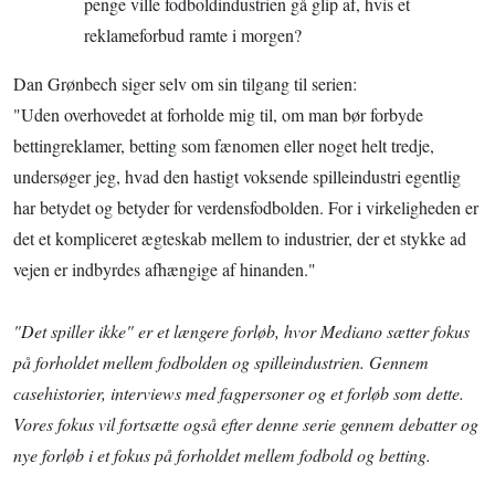
penge ville fodboldindustrien gå glip af, hvis et
reklameforbud ramte i morgen?
Dan Grønbech siger selv om sin tilgang til serien:
"Uden overhovedet at forholde mig til, om man bør forbyde
bettingreklamer, betting som fænomen eller noget helt tredje,
undersøger jeg, hvad den hastigt voksende spilleindustri egentlig
har betydet og betyder for verdensfodbolden. For i virkeligheden er
det et kompliceret ægteskab mellem to industrier, der et stykke ad
vejen er indbyrdes afhængige af hinanden."
"Det spiller ikke" er et længere forløb, hvor Mediano sætter fokus
på forholdet mellem fodbolden og spilleindustrien. Gennem
casehistorier, interviews med fagpersoner og et forløb som dette.
Vores fokus vil fortsætte også efter denne serie gennem debatter og
nye forløb i et fokus på forholdet mellem fodbold og betting.