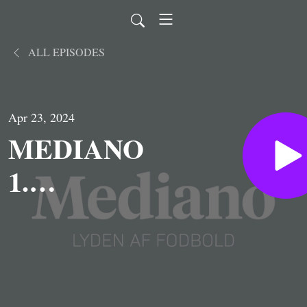
ALL EPISODES
Apr 23, 2024
MEDIANO
1.
DIVISION:
AaB kan
rykke op i