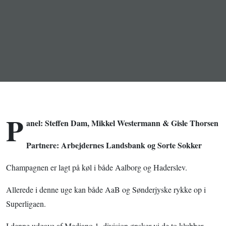
denne uge -
men kan de
også begå sig
i
Superligaen?
P
anel: Steffen Dam, Mikkel Westermann & Gisle Thorsen
Partnere: Arbejdernes Landsbank og Sorte Sokker
Champagnen er lagt på køl i både Aalborg og Haderslev.
Allerede i denne uge kan både AaB og Sønderjyske rykke op i
Superligaen.
I denne udgave af Mediano 1. division ønsker vi de to klubber